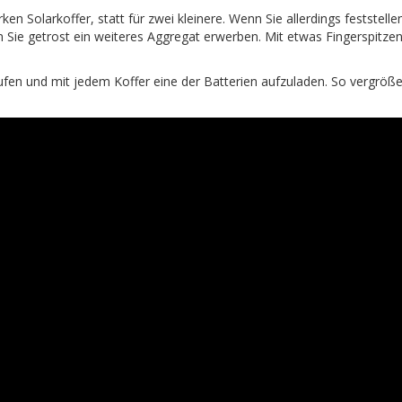
ken Solarkoffer, statt für zwei kleinere. Wenn Sie allerdings feststelle
n Sie getrost ein weiteres Aggregat erwerben. Mit etwas Fingerspitze
fen und mit jedem Koffer eine der Batterien aufzuladen. So vergröße