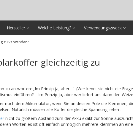
Hersteller
Welche Leistung?
Verwendungszweck
tig zu verwenden?
larkoffer gleichzeitig zu
wan zu antworten: „Im Prinzip ja, aber…“. (Wer kennt sie nicht die Frag
mus einführen? – Im Prinzip ja, aber wer liefert uns dann den Weize
ffer noch dem Akkumulator, wenn Sie an dessen Pole die Klemmen, di
ßen. Natürlich müssen alle Koffer die gleiche Spannung liefern.
fer
nicht zu großem Abstand zum der Akku exakt zur Sonne auszurich
nderen Worten es ist oft einfach unmöglich mehrere Klemmen an eine