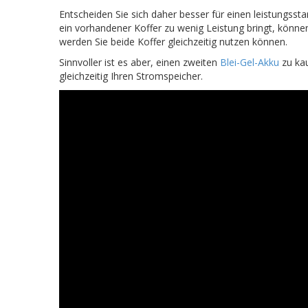
Entscheiden Sie sich daher besser für einen leistungsstar
ein vorhandener Koffer zu wenig Leistung bringt, könne
werden Sie beide Koffer gleichzeitig nutzen können.
Sinnvoller ist es aber, einen zweiten
Blei-Gel-Akku
zu kau
gleichzeitig Ihren Stromspeicher.