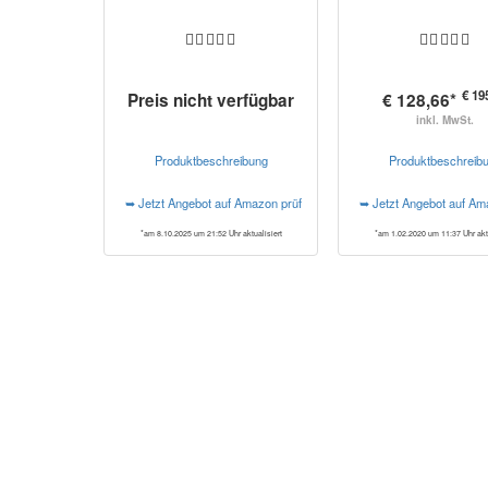
€ 19
Preis nicht verfügbar
€ 128,66*
inkl. MwSt.
Produktbeschreibung
Produktbeschreib
➥ Jetzt Angebot auf Amazon prüfen*
➥ Jetzt Angebot auf Am
*am 8.10.2025 um 21:52 Uhr aktualisiert
*am 1.02.2020 um 11:37 Uhr aktu