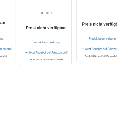
5,00
Preis nicht verfüg
Preis nicht verfügbar
ung
Produktbeschreibung
Produktbeschreibung
azon prüfen*
➥ Jetzt Angebot auf Amazo
➥ Jetzt Angebot auf Amazon prüfen*
alisiert
*am 7.05.2024 um 11:21 Uhr aktualisi
*am 11.10.2025 um 9:25 Uhr aktualisiert