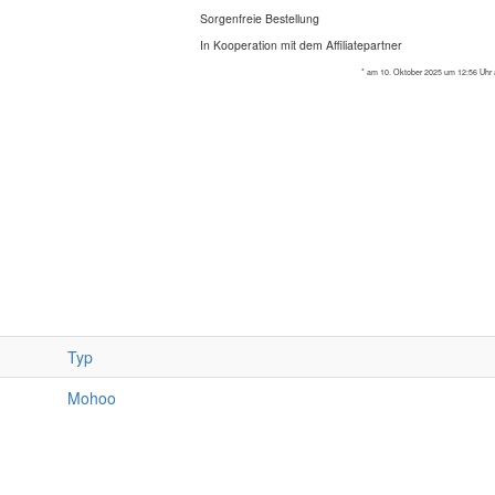
Sorgenfreie Bestellung
In Kooperation mit dem Affiliatepartner
* am 10. Oktober 2025 um 12:56 Uhr a
Typ
Mohoo