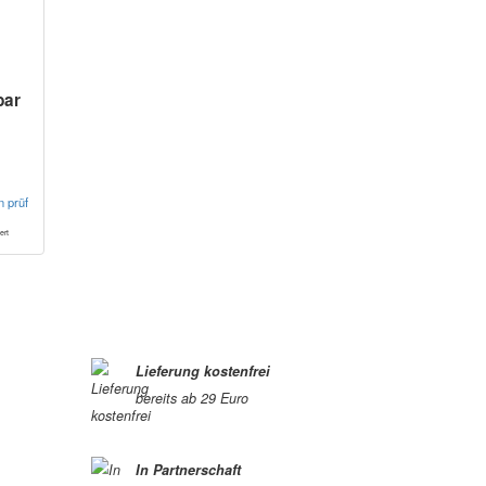
bar
n prüfen*
ert
Lieferung kostenfrei
bereits ab 29 Euro
In Partnerschaft